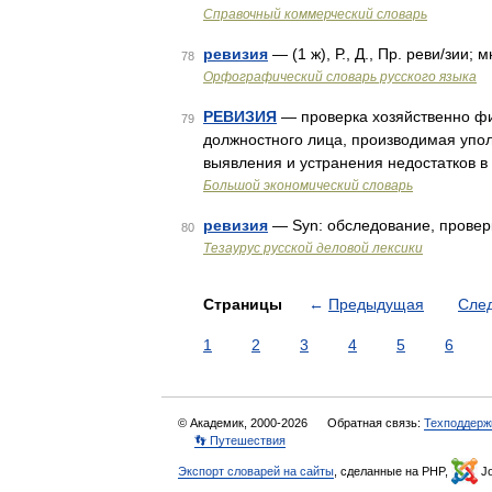
Справочный коммерческий словарь
ревизия
— (1 ж), Р., Д., Пр. реви/зии; 
78
Орфографический словарь русского языка
РЕВИЗИЯ
— проверка хозяйственно фи
79
должностного лица, производимая упо
выявления и устранения недостатков в 
Большой экономический словарь
ревизия
— Syn: обследование, проверк
80
Тезаурус русской деловой лексики
Страницы
←
Предыдущая
Сле
1
2
3
4
5
6
© Академик, 2000-2026
Обратная связь:
Техподдерж
👣 Путешествия
Экспорт словарей на сайты
, сделанные на PHP,
Jo