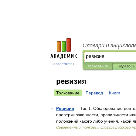
Словари и энциклоп
academic.ru
Толкования
Переводы
ревизия
Толкование
Перевод
Книги
Ревизия
— I ж. 1. Обследование деяте
71
проверки законности, правильности ил
положений какого либо учения, какой л
Современный толковый словарь русского я