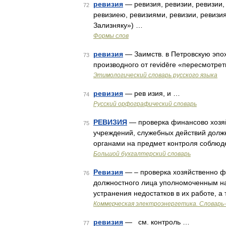
ревизия
— ревизия, ревизии, ревизии, 
72
ревизиею, ревизиями, ревизии, ревизи
Зализняку») …
Формы слов
ревизия
— Заимств. в Петровскую эпоху 
73
производного от revidēre «пересмотре
Этимологический словарь русского языка
ревизия
— рев изия, и …
74
Русский орфографический словарь
РЕВИЗИЯ
— проверка финансово хозяй
75
учреждений, служебных действий долж
органами на предмет контроля соблюде
Большой бухгалтерский словарь
Ревизия
— – проверка хозяйственно ф
76
должностного лица уполномоченным на
устранения недостатков в их работе, а
Коммерческая электроэнергетика. Словарь-
ревизия
— см. контроль …
77