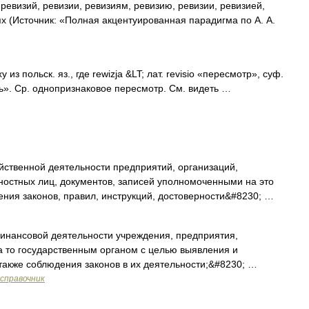
ревизий, ревизии, ревизиям, ревизию, ревизии, ревизией,
ях (Источник: «Полная акцентуированная парадигма по А. А.
из польск. яз., где rewizja &LT; лат. revisio «пересмотр», суф.
ть». Ср. однопризнаковое пересмотр. См. видеть …
ственной деятельности предприятий, организаций,
ностных лиц, документов, записей уполномоченными на это
ния законов, правил, инструкций, достоверности&#8230; …
инансовой деятельности учреждения, предприятия,
 то государственным органом с целью выявления и
 также соблюдения законов в их деятельности;&#8230; …
справочник