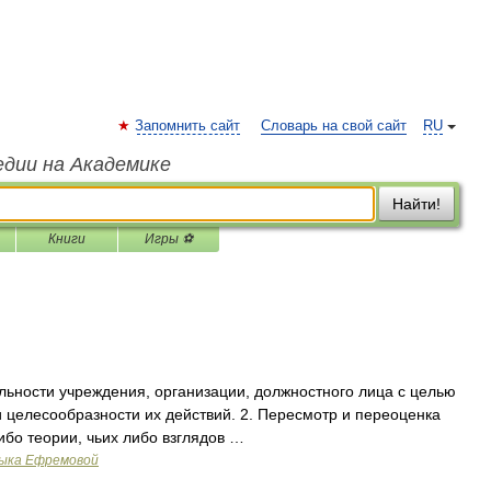
Запомнить сайт
Словарь на свой сайт
RU
едии на Академике
Найти!
Книги
Игры ⚽
льности учреждения, организации, должностного лица с целью
и целесообразности их действий. 2. Пересмотр и переоценка
ибо теории, чьих либо взглядов …
зыка Ефремовой